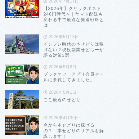
2026年7月17日
【2026年】クリックポスト
240円時代へ｜ヤマト配送も
変わる中で最適な発送戦略と
は
2026年5月13日
インフレ時代の本せどりは稼
げない？現役副業せどらーが
語る対策3選
2026年5月8日
ブックオフ アプリ会員セー
ルに参戦してきました。
2026年5月1日
ここ最近のせどり
2026年4月30日
今から本せどりは稼げる
の？ 本せどりのリアルを解
説します！