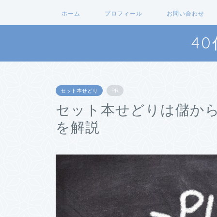
ホーム
プロフィール
お問い合わせ
4
セット本せどり
PR
セット本せどりは儲か
を解説