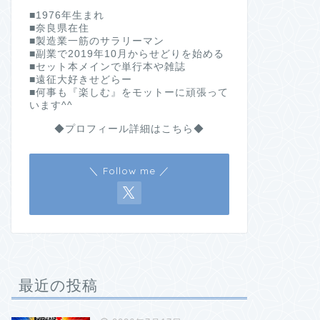
■1976年生まれ
■奈良県在住
■製造業一筋のサラリーマン
■副業で2019年10月からせどりを始める
■セット本メインで単行本や雑誌
■遠征大好きせどらー
■何事も『楽しむ』をモットーに頑張って
います^^
◆プロフィール詳細はこちら◆
＼ Follow me ／
最近の投稿