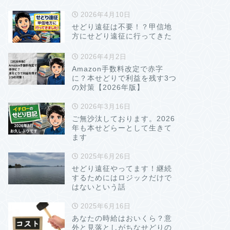
2026年4月10日
せどり遠征は不要！？甲信地
方にせどり遠征に行ってきた
2026年4月2日
Amazon手数料改定で赤字
に？本せどりで利益を残す3つ
の対策【2026年版】
2026年3月16日
ご無沙汰しております。2026
年も本せどらーとして生きて
ます
2025年6月26日
せどり遠征やってます！継続
するためにはロジックだけで
はないという話
2025年6月16日
あなたの時給はおいくら？意
外と見落としがちなせどりの