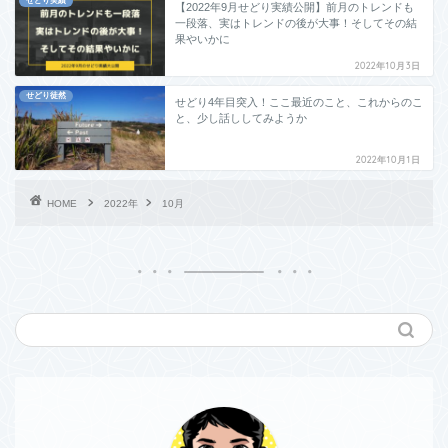
せどり実績
【2022年9月せどり実績公開】前月のトレンドも
一段落、実はトレンドの後が大事！そしてその結
果やいかに
2022年10月3日
せどり徒然
せどり4年目突入！ここ最近のこと、これからのこ
と、少し話ししてみようか
2022年10月1日
HOME
2022年
10月