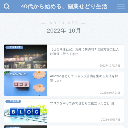
40代から始める、副業せどり生活
― ARCHIVES ―
2022年 10月
せどり遠征記
【せどり遠征記】意外に初訪問！北陸方面に仕入
れ遠征に行ってきた
2022年10月27日
せどりのノウハウ
Amazonせどりでショップ評価を集める方法を解
説します
2022年10月21日
せどり徒然
ブログをやってみてせどりに役立ったこと3選
2022年10月7日