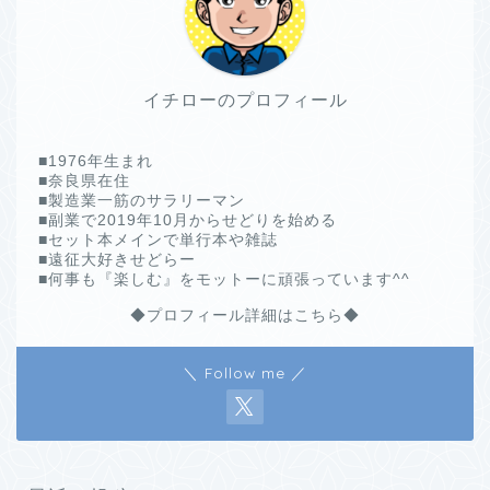
イチローのプロフィール
■1976年生まれ
■奈良県在住
■製造業一筋のサラリーマン
■副業で2019年10月からせどりを始める
■セット本メインで単行本や雑誌
■遠征大好きせどらー
■何事も『楽しむ』をモットーに頑張っています^^
◆プロフィール詳細はこちら◆
＼ Follow me ／