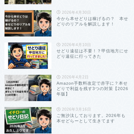
2026年4月30日
今から本せどりは稼げるの？ 本せ
どりのリアルを解説します！
2026年4月10日
せどり遠征は不要！？甲信地方にせ
どり遠征に行ってきた
2026年4月2日
Amazon手数料改定で赤字に？本せ
どりで利益を残す3つの対策【2026
年版】
2026年3月16日
ご無沙汰しております。2026年も
本せどらーとして生きてます