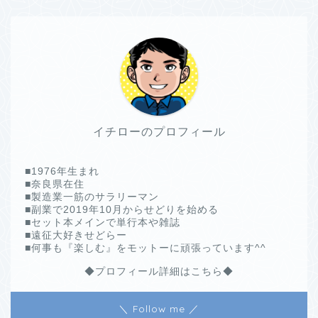
イチローのプロフィール
■1976年生まれ
■奈良県在住
■製造業一筋のサラリーマン
■副業で2019年10月からせどりを始める
■セット本メインで単行本や雑誌
■遠征大好きせどらー
■何事も『楽しむ』をモットーに頑張っています^^
◆プロフィール詳細はこちら◆
＼ Follow me ／