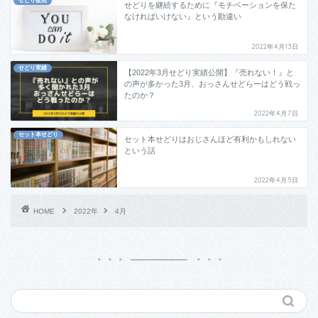
せどり徒然
せどりを継続するために『モチベーションを保た
なければいけない』という勘違い
2022年4月13日
せどり実績
【2022年3月せどり実績公開】『売れない！』と
の声が多かった3月、おっさんせどらーはどう戦っ
たのか？
2022年4月7日
セット本せどり
セット本せどりはおじさんほど有利かもしれない
という話
2022年4月5日
HOME
2022年
4月