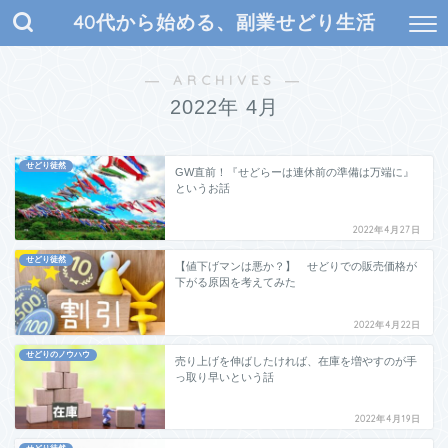
40代から始める、副業せどり生活
― ARCHIVES ―
2022年 4月
せどり徒然
GW直前！『せどらーは連休前の準備は万端に』
というお話
2022年4月27日
せどり徒然
【値下げマンは悪か？】 せどりでの販売価格が
下がる原因を考えてみた
2022年4月22日
せどりのノウハウ
売り上げを伸ばしたければ、在庫を増やすのが手
っ取り早いという話
2022年4月19日