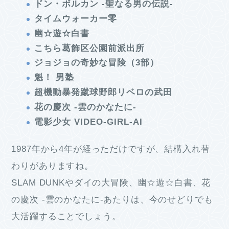
ドン・ボルカン -聖なる男の伝説-
タイムウォーカー零
幽☆遊☆白書
こちら葛飾区公園前派出所
ジョジョの奇妙な冒険（3部）
魁！ 男塾
超機動暴発蹴球野郎リベロの武田
花の慶次 -雲のかなたに-
電影少女 VIDEO-GIRL-AI
1987年から4年が経っただけですが、結構入れ替
わりがありますね。
SLAM DUNKやダイの大冒険、幽☆遊☆白書、花
の慶次 -雲のかなたに-あたりは、今のせどりでも
大活躍することでしょう。