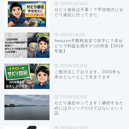
2026年4月10日
せどり遠征は不要！？甲信地方にせ
どり遠征に行ってきた
2026年4月2日
Amazon手数料改定で赤字に？本せ
どりで利益を残す3つの対策【2026
年版】
2026年3月16日
ご無沙汰しております。2026年も
本せどらーとして生きてます
2025年6月26日
せどり遠征やってます！継続するた
めにはロジックだけではないという
話
2025年6月16日