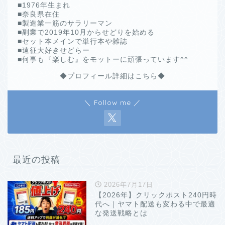
■1976年生まれ
■奈良県在住
■製造業一筋のサラリーマン
■副業で2019年10月からせどりを始める
■セット本メインで単行本や雑誌
■遠征大好きせどらー
■何事も『楽しむ』をモットーに頑張っています^^
◆プロフィール詳細はこちら◆
＼ Follow me ／
最近の投稿
2026年7月17日
【2026年】クリックポスト240円時
代へ｜ヤマト配送も変わる中で最適
な発送戦略とは