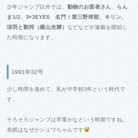
少年ジャンプ以外では、
動物のお医者さん
、
らん
ま1/2
、
3×3EYES
、
名門！第三野球部、キリン、
項羽と劉邦（横山光輝）
などなどが連載を開始し
た時期になります。
1991年32号
少し時間を進めて、私が中学校3年という時代で
す。
そろそろジャンプは卒業かなという時期ですね。
表紙はなぜかシュワちゃんです