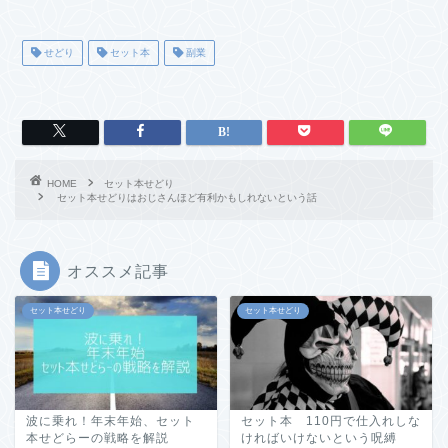
せどり
セット本
副業
HOME
セット本せどり
セット本せどりはおじさんほど有利かもしれないという話
オススメ記事
セット本せどり
セット本せどり
波に乗れ！年末年始、セット
セット本 110円で仕入れしな
本せどらーの戦略を解説
ければいけないという呪縛