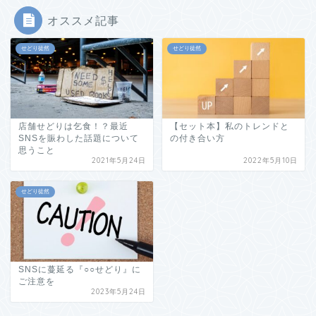
オススメ記事
せどり徒然
せどり徒然
店舗せどりは乞食！？最近
【セット本】私のトレンドと
SNSを賑わした話題について
の付き合い方
思うこと
2021年5月24日
2022年5月10日
せどり徒然
SNSに蔓延る『○○せどり』に
ご注意を
2023年5月24日