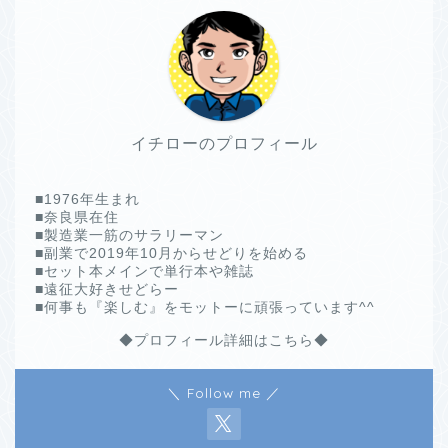
イチローのプロフィール
■1976年生まれ
■奈良県在住
■製造業一筋のサラリーマン
■副業で2019年10月からせどりを始める
■セット本メインで単行本や雑誌
■遠征大好きせどらー
■何事も『楽しむ』をモットーに頑張っています^^
◆プロフィール詳細はこちら◆
＼ Follow me ／