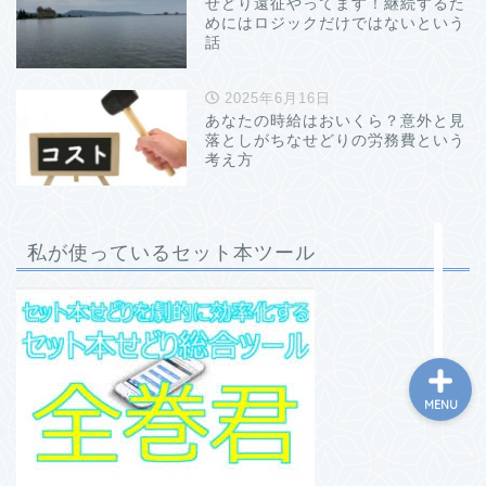
せどり遠征やってます！継続するた
めにはロジックだけではないという
話
2025年6月16日
あなたの時給はおいくら？意外と見
ホーム
落としがちなせどりの労務費という
考え方
プロフィール
私が使っているセット本ツール
お問い合わせ
MENU