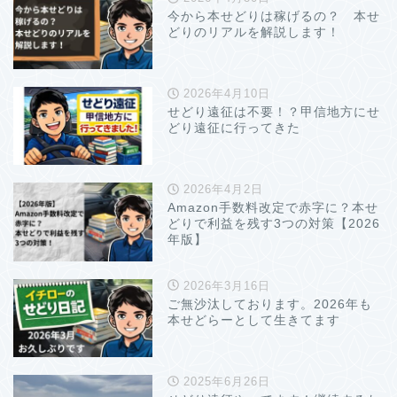
今から本せどりは稼げるの？ 本せ
どりのリアルを解説します！
2026年4月10日
せどり遠征は不要！？甲信地方にせ
どり遠征に行ってきた
2026年4月2日
Amazon手数料改定で赤字に？本せ
どりで利益を残す3つの対策【2026
年版】
2026年3月16日
ご無沙汰しております。2026年も
本せどらーとして生きてます
2025年6月26日