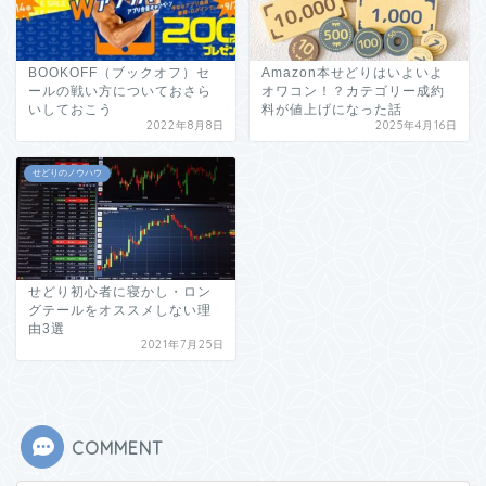
BOOKOFF（ブックオフ）セ
Amazon本せどりはいよいよ
ールの戦い方についておさら
オワコン！？カテゴリー成約
いしておこう
料が値上げになった話
2022年8月8日
2025年4月16日
せどりのノウハウ
せどり初心者に寝かし・ロン
グテールをオススメしない理
由3選
2021年7月25日
COMMENT