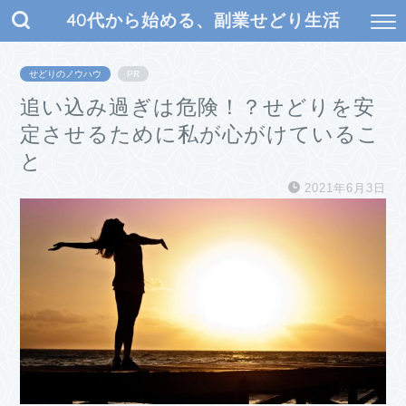
40代から始める、副業せどり生活
せどりのノウハウ
PR
追い込み過ぎは危険！？せどりを安
定させるために私が心がけているこ
と
2021年6月3日