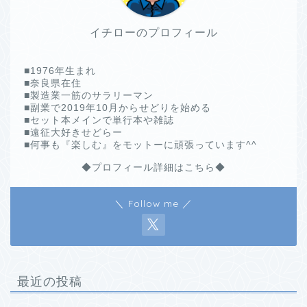
イチローのプロフィール
■1976年生まれ
■奈良県在住
■製造業一筋のサラリーマン
■副業で2019年10月からせどりを始める
■セット本メインで単行本や雑誌
■遠征大好きせどらー
■何事も『楽しむ』をモットーに頑張っています^^
◆プロフィール詳細はこちら◆
＼ Follow me ／
最近の投稿