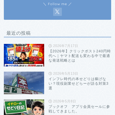
＼ Follow me ／
最近の投稿
2026年7月17日
【2026年】クリックポスト240円時
代へ｜ヤマト配送も変わる中で最適
な発送戦略とは
2026年5月13日
インフレ時代の本せどりは稼げな
い？現役副業せどらーが語る対策3
選
2026年5月8日
ブックオフ アプリ会員セールに参
戦してきました。