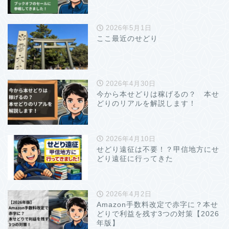
2026年5月1日
ここ最近のせどり
2026年4月30日
今から本せどりは稼げるの？ 本せ
どりのリアルを解説します！
2026年4月10日
せどり遠征は不要！？甲信地方にせ
どり遠征に行ってきた
2026年4月2日
Amazon手数料改定で赤字に？本せ
どりで利益を残す3つの対策【2026
年版】