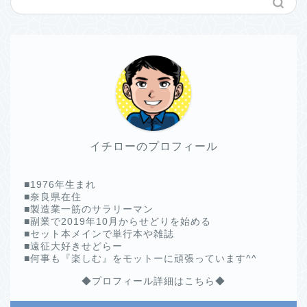
イチローのプロフィール
■1976年生まれ
■奈良県在住
■製造業一筋のサラリーマン
■副業で2019年10月からせどりを始める
■セット本メインで単行本や雑誌
■遠征大好きせどらー
■何事も『楽しむ』をモットーに頑張っています^^
◆プロフィール詳細はこちら◆