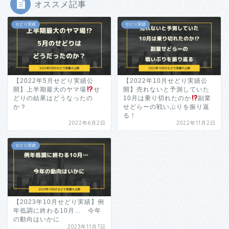
オススメ記事
せどり実績
せどり実績
【2022年5月せどり実績公
【2022年10月せどり実績公
開】上半期最大のヤマ場
せ
開】売れないと予測していた
どりの結果はどうなったの
10月は乗り切れたのか
副業
か？
せどらーの戦いぶりを振り返
る！
2022年6月2日
2022年11月2日
せどり実績
【2023年10月せどり実績】例
年低調に終わる10月… 今年
の動向はいかに
2023年11月7日