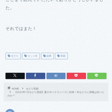
た。
それではまた！
せどり
セット本
副業
実績
HOME
せどり実績
【2023年7月せどり実績】夏のボーナスシーズン到来！本せどりに神風は吹いた
のか？