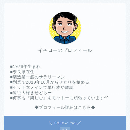
イチローのプロフィール
■1976年生まれ
■奈良県在住
■製造業一筋のサラリーマン
■副業で2019年10月からせどりを始める
■セット本メインで単行本や雑誌
■遠征大好きせどらー
■何事も『楽しむ』をモットーに頑張っています^^
◆プロフィール詳細はこちら◆
＼ Follow me ／