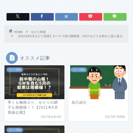
HOME
せどり実績
【2023年6月せどり実績】ボーナス前の閑散期 6月のせどりを静かに振り返る
オススメ記事
せどり実績
せどり実績
早くも梅雨入り、せどりの調
自己紹介
子も雨模様！？【2021年5月
実績公開】
2021年6月4日
2021年1月8日
せどり実績