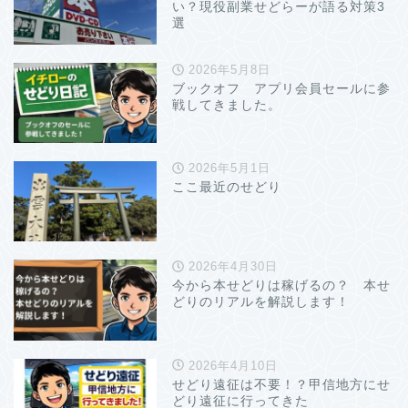
い？現役副業せどらーが語る対策3
選
2026年5月8日
ブックオフ アプリ会員セールに参
戦してきました。
2026年5月1日
ここ最近のせどり
2026年4月30日
今から本せどりは稼げるの？ 本せ
どりのリアルを解説します！
2026年4月10日
せどり遠征は不要！？甲信地方にせ
どり遠征に行ってきた