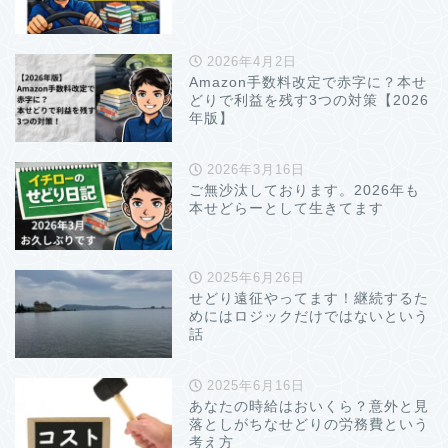
2026年4月2日
Amazon手数料改定で赤字に？本せ
どりで利益を残す3つの対策【2026
年版】
2026年3月16日
ご無沙汰しております。2026年も
本せどらーとして生きてます
2025年6月26日
せどり遠征やってます！継続するた
めにはロジックだけではないという
話
2025年6月16日
あなたの時給はおいくら？意外と見
落としがちなせどりの労務費という
考え方