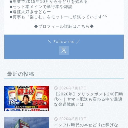
■副業で2019年10月からせどりを始める
■セット本メインで単行本や雑誌
■遠征大好きせどらー
■何事も『楽しむ』をモットーに頑張っています^^
◆プロフィール詳細はこちら◆
＼ Follow me ／
最近の投稿
2026年7月17日
【2026年】クリックポスト240円時
代へ｜ヤマト配送も変わる中で最適
な発送戦略とは
2026年5月13日
インフレ時代の本せどりは稼げな