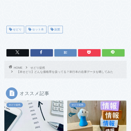
せどり
セット本
副業
HOME
せどり徒然
【本せどり】どんな価格帯を扱ってる？単行本の在庫データを晒してみた
オススメ記事
せどり徒然
せどり徒然