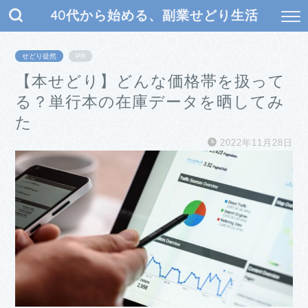
40代から始める、副業せどり生活
せどり徒然
PR
【本せどり】どんな価格帯を扱って
る？単行本の在庫データを晒してみ
た
2022年11月28日