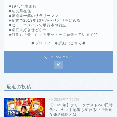
■1976年生まれ
■奈良県在住
■製造業一筋のサラリーマン
■副業で2019年10月からせどりを始める
■セット本メインで単行本や雑誌
■遠征大好きせどらー
■何事も『楽しむ』をモットーに頑張っています^^
◆プロフィール詳細はこちら◆
＼ Follow me ／
最近の投稿
2026年7月17日
【2026年】クリックポスト240円時
代へ｜ヤマト配送も変わる中で最適
な発送戦略とは