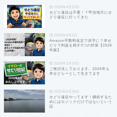
2026年4月10日
せどり遠征は不要！？甲信地方にせ
どり遠征に行ってきた
2026年4月2日
Amazon手数料改定で赤字に？本せ
どりで利益を残す3つの対策【2026
年版】
2026年3月16日
ご無沙汰しております。2026年も
本せどらーとして生きてます
2025年6月26日
せどり遠征やってます！継続するた
めにはロジックだけではないという
話