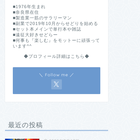
■1976年生まれ
■奈良県在住
■製造業一筋のサラリーマン
■副業で2019年10月からせどりを始める
■セット本メインで単行本や雑誌
■遠征大好きせどらー
■何事も『楽しむ』をモットーに頑張って
います^^
◆プロフィール詳細はこちら◆
＼ Follow me ／
最近の投稿