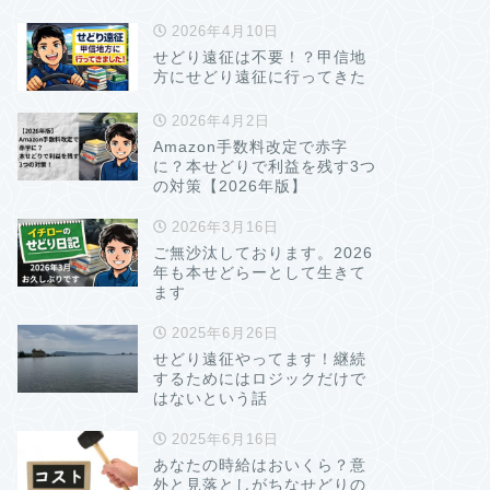
2026年4月10日
せどり遠征は不要！？甲信地
方にせどり遠征に行ってきた
2026年4月2日
Amazon手数料改定で赤字
に？本せどりで利益を残す3つ
の対策【2026年版】
2026年3月16日
ご無沙汰しております。2026
年も本せどらーとして生きて
ます
2025年6月26日
せどり遠征やってます！継続
するためにはロジックだけで
はないという話
2025年6月16日
あなたの時給はおいくら？意
外と見落としがちなせどりの