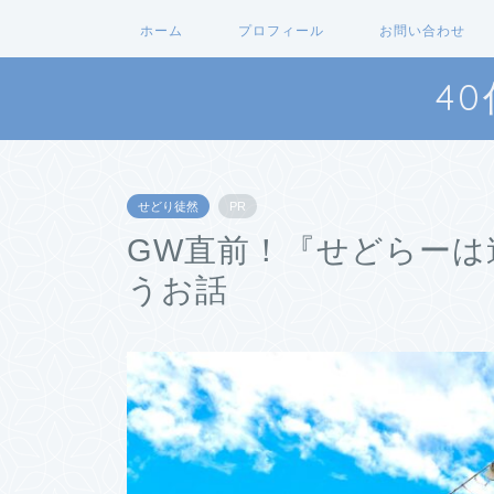
ホーム
プロフィール
お問い合わせ
4
せどり徒然
PR
GW直前！『せどらーは
うお話