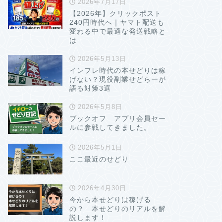
2026年7月17日
【2026年】クリックポスト
240円時代へ｜ヤマト配送も
変わる中で最適な発送戦略と
は
2026年5月13日
インフレ時代の本せどりは稼
げない？現役副業せどらーが
語る対策3選
2026年5月8日
ブックオフ アプリ会員セー
ルに参戦してきました。
2026年5月1日
ここ最近のせどり
2026年4月30日
今から本せどりは稼げる
の？ 本せどりのリアルを解
説します！